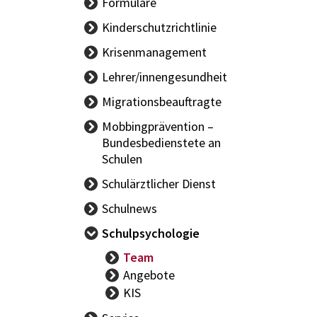
Formulare
Kinderschutzrichtlinie
Krisenmanagement
Lehrer/innengesundheit
LAND Allgemein
Migrationsbeauftragte
BUND Allgemein
Mobbingprävention –
Bundesbedienstete an
Schulen
Schulärztlicher Dienst
Aktuelles -
Schulnews
Schulärzt/innen
Schulpsychologie
Schüler/innengesundheit
Team
Gesundheitsförderung
Angebote
KIS