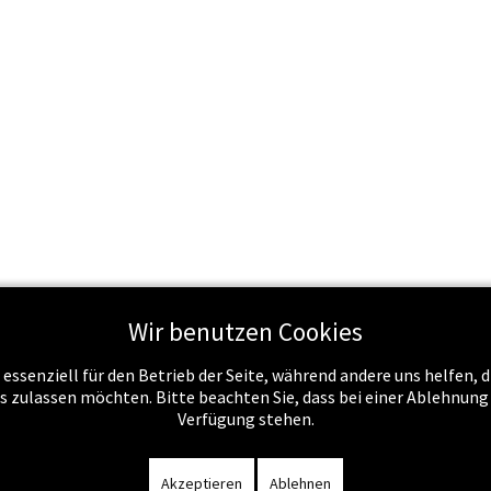
Wir benutzen Cookies
 essenziell für den Betrieb der Seite, während andere uns helfen,
Schule & Recht
Schule & Unterricht
Service
Job
es zulassen möchten. Bitte beachten Sie, dass bei einer Ablehnun
Verfügung stehen.
m
-
Datenschutzerklärung
-
Kontakt
-
Amtssignatur
-
Rechnunge
Akzeptieren
Ablehnen