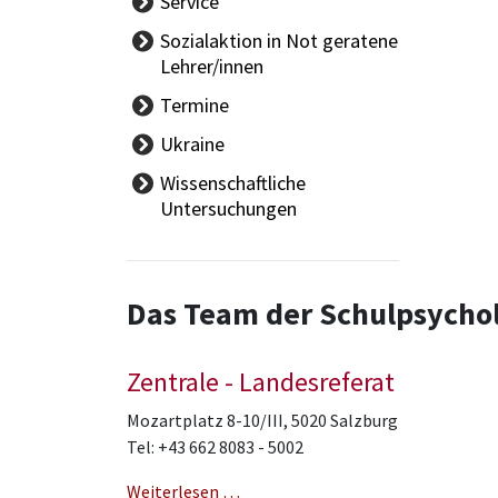
Service
Sozialaktion in Not geratene
Lehrer/innen
Termine
Ferien
Ukraine
Tag der offenen Tür
Wissenschaftliche
Schulautonome Tage
Untersuchungen
Eignungsprüfungen
Elternsprechtage
Reife,- Diplom- und
Das Team der Schulpsycho
Abschlussprüfungen
Zentrale - Landesreferat
Mozartplatz 8-10/III, 5020 Salzburg
Tel: +43 662 8083 - 5002
Weiterlesen …