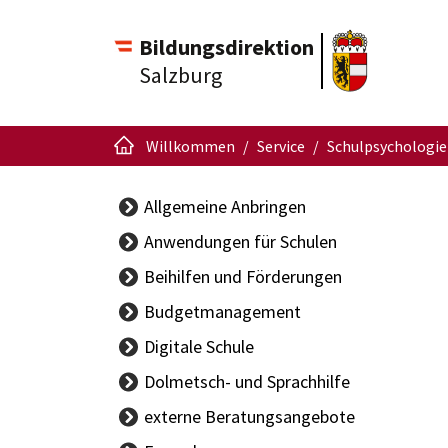
Bildungsdirektion
Salzburg
Willkommen
Service
Schulpsychologie
Allgemeine Anbringen
Anwendungen für Schulen
APS Portal
Beihilfen und Förderungen
Schüleraufnahme
Budgetmanagement
Schulschreiben
BBG-
Digitale Schule
Singendes
Vertragsinformationen
Klassenzimmer
Dolmetsch- und Sprachhilfe
Handbuch Budget
ISO.web
externe Beratungsangebote
Sachgüterübertragung
Support-
Ansprechpersonen