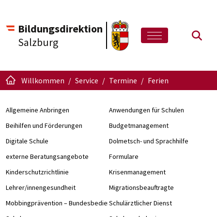
Bildungsdirektion
Such
Salzburg
Willkommen
Service
Termine
Ferien
Allgemeine Anbringen
Anwendungen für Schulen
Beihilfen und Förderungen
Budgetmanagement
Digitale Schule
Dolmetsch- und Sprachhilfe
externe Beratungsangebote
Formulare
Kinderschutzrichtlinie
Krisenmanagement
Lehrer/innengesundheit
Migrationsbeauftragte
Mobbingprävention – Bundesbedienstete an Schulen
Schulärztlicher Dienst