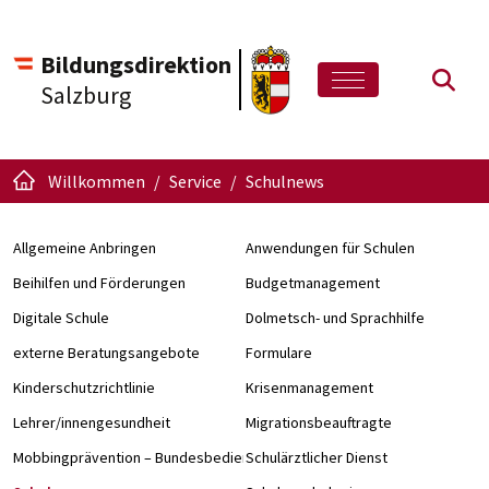
Bildungsdirektion
Such
Salzburg
Willkommen
Service
Schulnews
Allgemeine Anbringen
Anwendungen für Schulen
Beihilfen und Förderungen
Budgetmanagement
Digitale Schule
Dolmetsch- und Sprachhilfe
externe Beratungsangebote
Formulare
Kinderschutzrichtlinie
Krisenmanagement
Lehrer/innengesundheit
Migrationsbeauftragte
Mobbingprävention – Bundesbedienstete an Schulen
Schulärztlicher Dienst