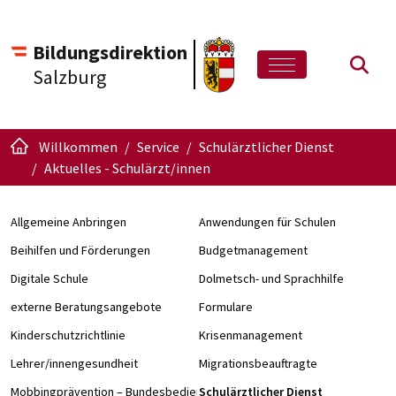
Bildungsdirektion
Such
Salzburg
Willkommen
Service
Schulärztlicher Dienst
Aktuelles - Schulärzt/innen
Allgemeine Anbringen
Anwendungen für Schulen
Beihilfen und Förderungen
Budgetmanagement
Digitale Schule
Dolmetsch- und Sprachhilfe
externe Beratungsangebote
Formulare
Kinderschutzrichtlinie
Krisenmanagement
Lehrer/innengesundheit
Migrationsbeauftragte
Mobbingprävention – Bundesbedienstete an Schulen
Schulärztlicher Dienst