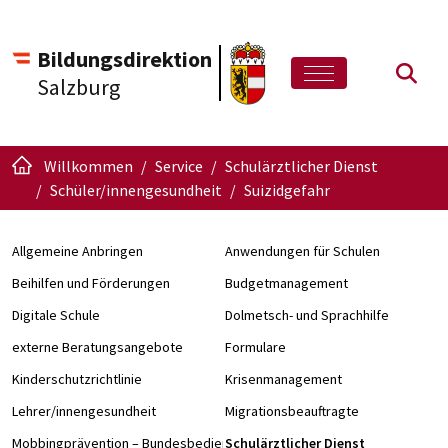
Bildungsdirektion
Such
Salzburg
Willkommen
Service
Schulärztlicher Dienst
Schüler/innengesundheit
Suizidgefahr
Allgemeine Anbringen
Anwendungen für Schulen
Beihilfen und Förderungen
Budgetmanagement
Digitale Schule
Dolmetsch- und Sprachhilfe
externe Beratungsangebote
Formulare
Kinderschutzrichtlinie
Krisenmanagement
Lehrer/innengesundheit
Migrationsbeauftragte
Mobbingprävention – Bundesbedienstete an Schulen
Schulärztlicher Dienst