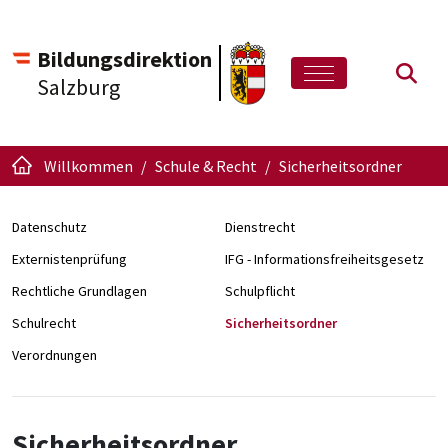
Bildungsdirektion
Such
Salzburg
Willkommen
Schule & Recht
Sicherheitsordner
Datenschutz
Dienstrecht
Externistenprüfung
IFG - Informationsfreiheitsgesetz
Rechtliche Grundlagen
Schulpflicht
Schulrecht
Sicherheitsordner
Verordnungen
Sicherheitsordner