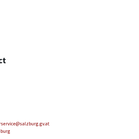
ct
service@salzburg.gv.at
zburg