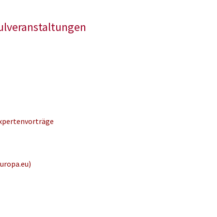
lveranstaltungen
xpertenvorträge
europa.eu)