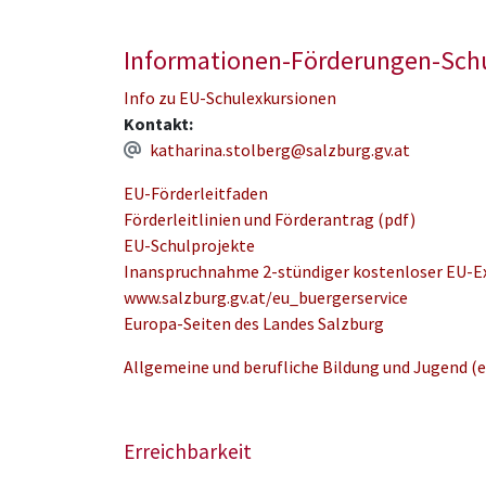
Demokratieverständnis
QMS
Informationen-Förderungen-Schu
Religion
Info zu EU-Schulexkursionen
Sexualpädagogik -
Qualitätssicherung
Kontakt:
katharina.stolberg@salzburg.gv.at
Sonderpädagogik
Sprachen
EU-Förderleitfaden
Verkehrs- und
Förderleitlinien und Förderantrag (pdf)
Mobilitätserziehung
EU-Schulprojekte
Wissenschaftsbildung
Inanspruchnahme 2-stündiger kostenloser EU-E
www.salzburg.gv.at/eu_buergerservice
Europa-Seiten des Landes Salzburg
Allgemeine und berufliche Bildung und Jugend (
Erreichbarkeit