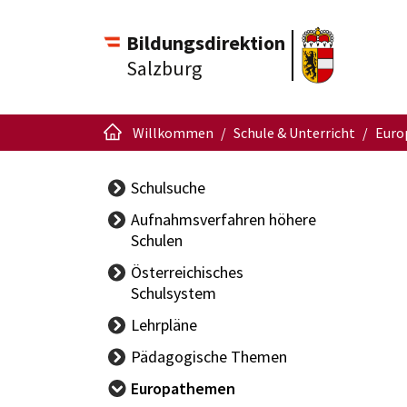
Bildungsdirektion
Salzburg
Willkommen
Schule & Unterricht
Euro
Schulsuche
Aufnahmsverfahren höhere
Schulen
Österreichisches
Schulsystem
Nationaler
Lehrpläne
Bildungsbericht
Pädagogische Themen
Österreichische
Begabungs- und
Europathemen
Rechtschreibung