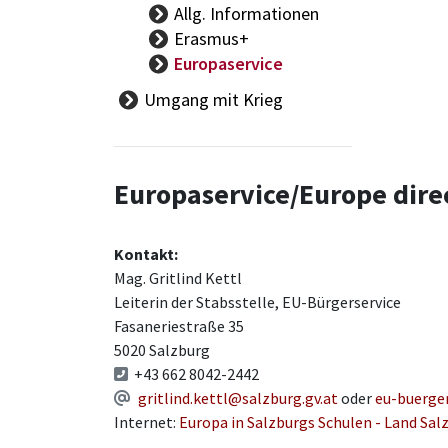
Begabtenförderung
Allg. Informationen
Berufsreifeprüfung
Erasmus+
Bewegung und Sport
Europaservice
Bildungs- und
Umgang mit Krieg
Berufsorientierung
Bildungsstandards
Deutschförderung
eLearning
Europaservice/Europe dire
Ganztägige
Schulformen
Lese-
Kontakt:
Rechtschreibförderung
Mag. Gritlind Kettl
Mathematik und
Leiterin der Stabsstelle, EU-Bürgerservice
Dyskalkulie
Fasaneriestraße 35
MINT
5020 Salzburg
Musik
+43 662 8042-2442
ÖKOLOG
gritlind.kettl@salzburg.gv.at
oder
eu-buerger
Politische Bildung/GLV
Internet:
Europa in Salzburgs Schulen - Land Sal
-