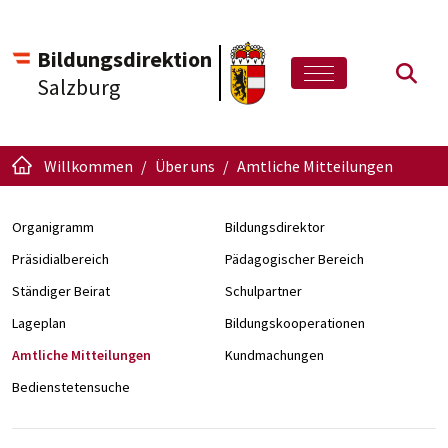
Bildungsdirektion
Such
Salzburg
Willkommen
Über uns
Amtliche Mitteilungen
Organigramm
Bildungsdirektor
Präsidialbereich
Pädagogischer Bereich
Ständiger Beirat
Schulpartner
Lageplan
Bildungskooperationen
Amtliche Mitteilungen
Kundmachungen
Bedienstetensuche