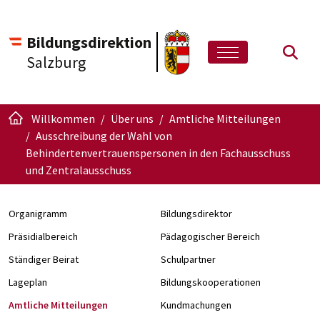
Bildungsdirektion
Such
Salzburg
Willkommen
Über uns
Amtliche Mitteilungen
Ausschreibung der Wahl von
Behindertenvertrauenspersonen in den Fachausschuss
und Zentralausschuss
Organigramm
Bildungsdirektor
Präsidialbereich
Pädagogischer Bereich
Ständiger Beirat
Schulpartner
Lageplan
Bildungskooperationen
Amtliche Mitteilungen
Kundmachungen