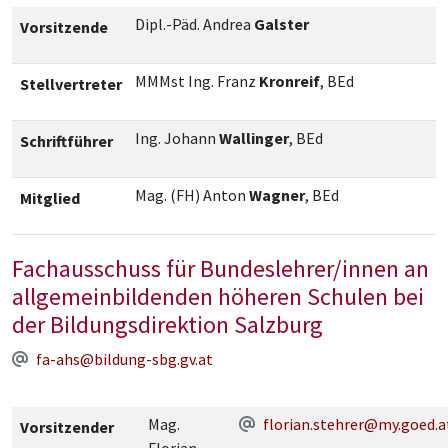
Dipl.-Päd. Andrea
Galster
Vorsitzende
MMMst Ing. Franz
Kronreif
, BEd
Stellvertreter
Ing. Johann
Wallinger
, BEd
Schriftführer
Mag. (FH) Anton
Wagner
, BEd
Mitglied
Fachausschuss für Bundeslehrer/innen an
allgemeinbildenden höheren Schulen bei
der Bildungsdirektion Salzburg
fa-ahs@bildung-sbg.gv.at
Mag.
florian.stehrer@my.goed.a
Vorsitzender
Florian