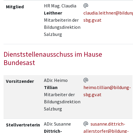
HR Mag. Claudia
Mitglied
Leithner
claudia.leithner@bildun
Mitarbeiterin der
sbg.gv.at
Bildungsdirektion
Salzburg
Dienststellenausschuss im Hause
Bundesast
ADir. Heimo
Vorsitzender
Tillian
heimo.tillian@bildung-
Mitarbeiter der
sbg.gv.at
Bildungsdirektion
Salzburg
ADir. Susanne
susanne.dittrich-
Stellvertreterin
Dittrich-
allerstorfer@bildung-