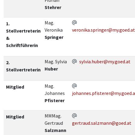
Stehrer
Mag.
1.
Veronika
veronika.springer@my.goed.at
Stellvertreterin
Springer
&
Schriftführerin
Mag. Sylvia
sylvia.huber@my.goed.at
2.
Huber
Stellvertreterin
Mag.
Mitglied
Johannes
johannes.pfisterer@my.goed.a
Pfisterer
MMMag.
Mitglied
Gertraud
gertraud.salzmann@goed.at
Salzmann