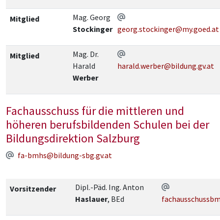
Mag. Georg
Mitglied
Stockinger
georg.stockinger@my.goed.at
Mag. Dr.
Mitglied
Harald
harald.werber@bildung.gv.at
Werber
Fachausschuss für die mittleren und
höheren berufsbildenden Schulen bei der
Bildungsdirektion Salzburg
fa-bmhs@bildung-sbg.gv.at
Dipl.-Päd. Ing. Anton
Vorsitzender
Haslauer
, BEd
fachausschussb