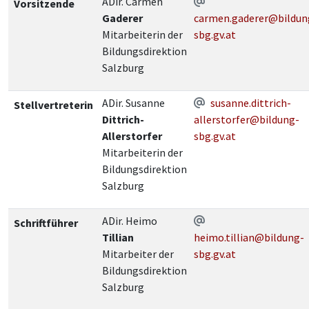
ADir. Carmen
Vorsitzende
Gaderer
carmen.gaderer@bildun
Mitarbeiterin der
sbg.gv.at
Bildungsdirektion
Salzburg
ADir. Susanne
susanne.dittrich-
Stellvertreterin
Dittrich-
allerstorfer@bildung-
Allerstorfer
sbg.gv.at
Mitarbeiterin der
Bildungsdirektion
Salzburg
ADir. Heimo
Schriftführer
Tillian
heimo.tillian@bildung-
Mitarbeiter der
sbg.gv.at
Bildungsdirektion
Salzburg