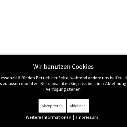
Wir benutzen Cookies
 essenziell für den Betrieb der Seite, während andere uns helfen,
Schule & Recht
Schule & Unterricht
Service
Job
es zulassen möchten. Bitte beachten Sie, dass bei einer Ablehnun
Verfügung stehen.
m
-
Datenschutzerklärung
-
Kontakt
-
Amtssignatur
-
Rechnunge
Akzeptieren
Ablehnen
Weitere Informationen
|
Impressum